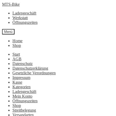
Zur
Zum
MTS-Bike
Navigation
Inhalt
Ladengeschäft
springen
springen
Werkstatt
Öffnungszeiten
Menü
Home
Shop
Start
AGB
Datenschutz
Datenschutzerklärung
Gesetzliche Verordnungen
Impressum
Kasse
Kategorien
Ladengeschäft
Mein Konto
Öffnungszeiten
Shop
Streitbelegung
Versandarten