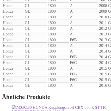
Honda
GL
1800
A
2008
G
Honda
GL
1800
A
2009
G
Honda
GL
1800
A
2010
G
Honda
GL
1800
A
2011
G
Honda
GL
1800
A
2012
G
Honda
GL
1800
A
2013
G
Honda
GL
1800
F6B
2013
G
Honda
GL
1800
A
2014
G
Honda
GL
1800
A
2014
G
Honda
GL
1800
F6B
2014
G
Honda
GL
1800
F6C
2014
G
Honda
GL
1800
A
2015
G
Honda
GL
1800
F6B
2015
G
Honda
GL
1800
F6C
2015
G
Honda
GL
1800
A
2016
G
Ähnliche Produkte