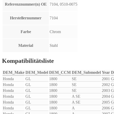
Referenznummer(n) OE
7104, 0510-0075
Herstellernummer
7104
Farbe
Chrom
Material
Stahl
Kompatibilitätsliste
DEM_Make
DEM_Model
DEM_CCM
DEM_Submodel
Year
D
Honda
GL
1800
SE
2001
G
Honda
GL
1800
SE
2002
G
Honda
GL
1800
SE
2003
G
Honda
GL
1800
A SE
2004
G
Honda
GL
1800
A SE
2005
G
Honda
GL
1800
A
2006
G
Honda
GL
1800
A
2007
G