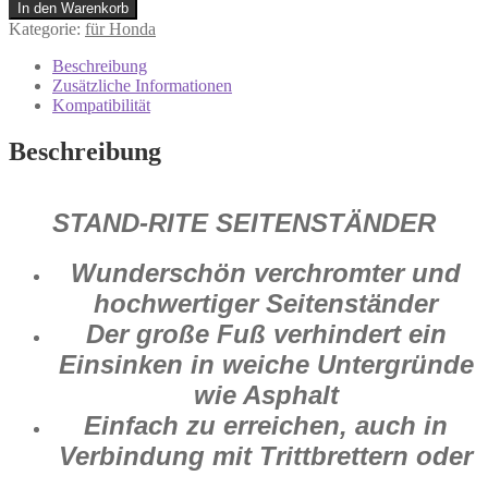
0510-
In den Warenkorb
0075
Kategorie:
für Honda
Seitenständer
Honda
Beschreibung
Goldwing
Zusätzliche Informationen
1800
Kompatibilität
Chrom
Menge
Beschreibung
STAND-RITE SEITENSTÄNDER
Wunderschön verchromter und
hochwertiger Seitenständer
Der große Fuß verhindert ein
Einsinken in weiche Untergründe
wie Asphalt
Einfach zu erreichen, auch in
Verbindung mit Trittbrettern oder
Zubehör-Schalthebeln