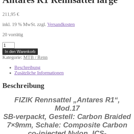
211,95
€
inkl. 19 % MwSt.
zzgl.
Versandkosten
20 vorrätig
0.726.068/0
FIZIK
In den Warenkorb
MTB
Kategorie:
MTB / Renn
Sattel
Antares
Beschreibung
R1
Zusätzliche Informationen
Rennsattel
large
Beschreibung
Menge
FIZIK Rennsattel „Antares R1“,
Mod.
17
SB-verpackt, Gestell: Carbon Braided
7×9
mm, Schale: Composite Carbon
co-injected Nylon, ICS-