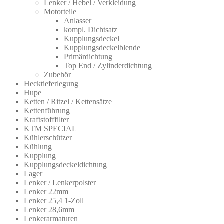
Lenker / Hebel / Verkleidung
Motorteile
Anlasser
kompl. Dichtsatz
Kupplungsdeckel
Kupplungsdeckelblende
Primärdichtung
Top End / Zylinderdichtung
Zubehör
Hecktieferlegung
Hupe
Ketten / Ritzel / Kettensätze
Kettenführung
Kraftstofffilter
KTM SPECIAL
Kühlerschützer
Kühlung
Kupplung
Kupplungsdeckeldichtung
Lager
Lenker / Lenkerpolster
Lenker 22mm
Lenker 25,4 1-Zoll
Lenker 28,6mm
Lenkerarmatur​en