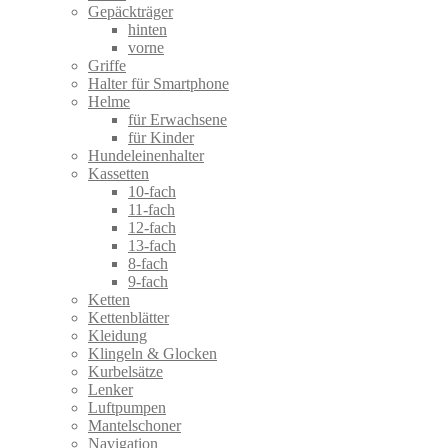
Gepäckträger
hinten
vorne
Griffe
Halter für Smartphone
Helme
für Erwachsene
für Kinder
Hundeleinenhalter
Kassetten
10-fach
11-fach
12-fach
13-fach
8-fach
9-fach
Ketten
Kettenblätter
Kleidung
Klingeln & Glocken
Kurbelsätze
Lenker
Luftpumpen
Mantelschoner
Navigation