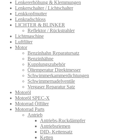
Lenkererhöhung & Klemmungen
Lenkerschalter / Lichtschalter
Lenkkopfmutter
Lenkradschloss
LICHTER & BLINKER
Reflektor / Rückstrahler
Lichtmaschine
Luftfilter
Motor
Benzinhahn Reparatursatz
Benzinhähne
Kupplungszubehör
Öltemperatur Direktmesser
Schwimmerkammerdichtungen
Schwimmernadelventile
Vergaser Reparatur Satz
Motoröl
Motoröl SPEC-X
Motorrad Ölfilter
Motorrad Parts
Antrieb
Antriebs-Ruckdämpfer
Antriebsriemen
DID- Kettensatz
Ketten