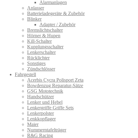
Alarmanlagen
Anlasser
Batterieladegeräte & Zubehör
Blinker
Adapter / Zubehör
Bremslichtschalter
Hörner & Hupen
Kill-Schalter
Kupplungsschalter
Lenkerschalter
Rücklichter
Sonstiges
Zündschlösser
Fahrgestell
Acerbis Cycra Polisport Zeta
Bowdenzug Reparatur-Sätze
GSG Mototechnik
Handschützer
Lenker und Hebel
Lenkergriffe Griffe Sets
Lenkerpolster
Lenkkopflager
Maier
Nummerntafelträger
R&G Racing