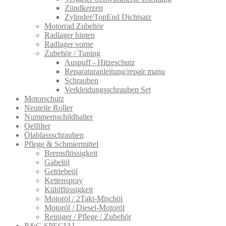
Zündkerzen
Zylinder/TopEnd Dichtsatz
Motorrad Zubehör
Radlager hinten
Radlager vorne
Zubehör / Tuning
Auspuff - Hitzeschutz
Reparaturanleitung/repair manu
Schrauben
Verkleidungsschrauben Set
Motorschutz
Neuteile Roller
Nummernschildhalter
Oelfilter
Ölablassschra​uben
Pflege & Schmiermittel
Bremsflüssigkeit
Gabelöl
Getriebeöl
Kettenspray
Kühlflüssigkeit
Motoröl / 2Takt-Mischöl
Motoröl / Diesel-Motoröl
Reiniger / Pflege / Zubehör
R&G SPECIAL