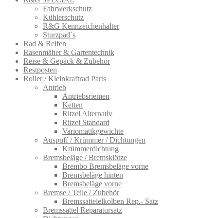
Fahrwerkschutz
Kühlerschutz
R&G Kennzeichenhalter
Sturzpad´s
Rad & Reifen
Rasenmäher & Gartentechnik
Reise & Gepäck & Zubehör
Restposten
Roller / Kleinkraftrad Parts
Antrieb
Antriebsriemen
Ketten
Ritzel Alternativ
Ritzel Standard
Variomatikgewichte
Auspuff / Krümmer / Dichtungen
Krümmerdichtung
Bremsbeläge / Bremsklötze
Brembo Bremsbeläge vorne
Bremsbeläge hinten
Bremsbeläge vorne
Bremse / Teile / Zubehör
Bremssattelelkolben Rep.- Satz
Bremssattel Reparatursatz