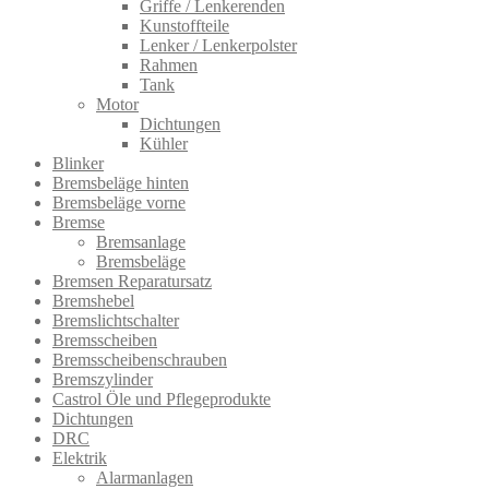
Griffe / Lenkerenden
Kunstoffteile
Lenker / Lenkerpolster
Rahmen
Tank
Motor
Dichtungen
Kühler
Blinker
Bremsbeläge hinten
Bremsbeläge vorne
Bremse
Bremsanlage
Bremsbeläge
Bremsen Reparatursatz
Bremshebel
Bremslichtsch​alter
Bremsscheiben
Bremsscheibenschrauben
Bremszylinder
Castrol Öle und Pflegeprodukte
Dichtungen
DRC
Elektrik
Alarmanlagen