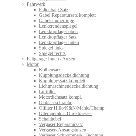
Fahrwerk
Faltenbalg Satz
Gabel Reparatursatz komplett
Gabelsimmerringe
Lenkerendenspiegel
Lenkkopflager oben
Lenkkopflager Satz
Lenkkopflager unten
Spiegel links
Spiegel rechts
Faltgarage Innen / Außen
Motor
Kolbensatz
Kupplungsdeckeldichtung
Kupplungssatz komplett
Lichtmaschinendeckeldichtung
Luftfilter
Motordichtsatz kompl.
Ölablassschraube
Ölfilter Hiflo/K&N/Mahle/Champ
Öltemperatur- Direktmesser
Schalthebel
Vergaser Reparatursatz
Vergaser- Ansaugstutzen
Vergaser-Schwimmerk.-Dichtung