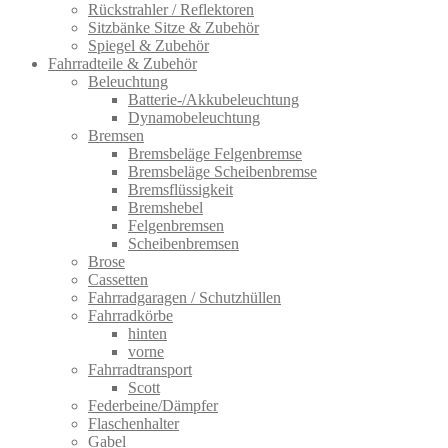
Rückstrahler / Reflektoren
Sitzbänke Sitze & Zubehör
Spiegel & Zubehör
Fahrradteile & Zubehör
Beleuchtung
Batterie-/Akkubeleuchtung
Dynamobeleuchtung
Bremsen
Bremsbeläge Felgenbremse
Bremsbeläge Scheibenbremse
Bremsflüssigkeit
Bremshebel
Felgenbremsen
Scheibenbremsen
Brose
Cassetten
Fahrradgaragen / Schutzhüllen
Fahrradkörbe
hinten
vorne
Fahrradtransport
Scott
Federbeine/Dämpfer
Flaschenhalter
Gabel