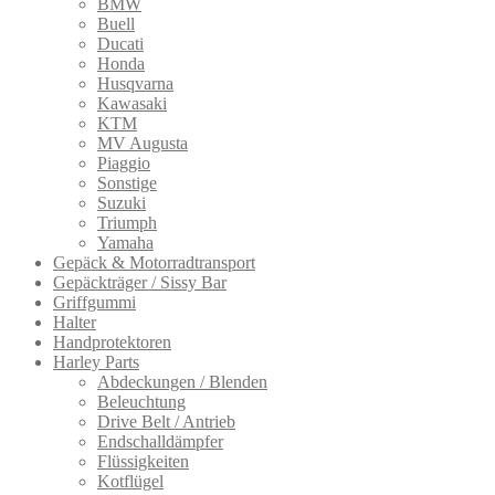
BMW
Buell
Ducati
Honda
Husqvarna
Kawasaki
KTM
MV Augusta
Piaggio
Sonstige
Suzuki
Triumph
Yamaha
Gepäck & Motorradtransport
Gepäckträger / Sissy Bar
Griffgummi
Halter
Handprotektoren
Harley Parts
Abdeckungen / Blenden
Beleuchtung
Drive Belt / Antrieb
Endschalldämpfer
Flüssigkeiten
Kotflügel