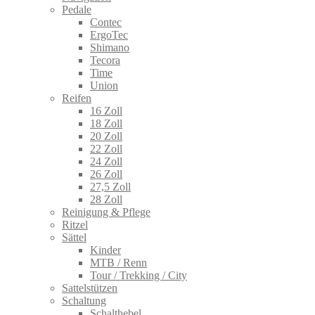
Pedale
Contec
ErgoTec
Shimano
Tecora
Time
Union
Reifen
16 Zoll
18 Zoll
20 Zoll
22 Zoll
24 Zoll
26 Zoll
27,5 Zoll
28 Zoll
Reinigung & Pflege
Ritzel
Sättel
Kinder
MTB / Renn
Tour / Trekking / City
Sattelstützen
Schaltung
Schalthebel