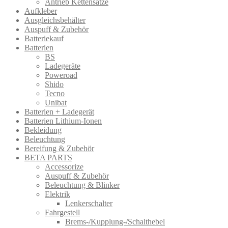
Antrieb Kettensätze
Aufkleber
Ausgleichsbehälter
Auspuff & Zubehör
Batteriekauf
Batterien
BS
Ladegeräte
Poweroad
Shido
Tecno
Unibat
Batterien + Ladegerät
Batterien Lithium-Ionen
Bekleidung
Beleuchtung
Bereifung & Zubehör
BETA PARTS
Accessorize
Auspuff & Zubehör
Beleuchtung & Blinker
Elektrik
Lenkerschalter
Fahrgestell
Brems-/Kupplung-/Schalthebel