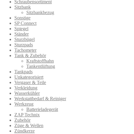
Schraubensortiment
Sitzbank
Sitzbankbezug
Sonstige
SP Connect
Spiegel
Ständer
Sturzbügel
Sturzpads
Tachometer
Tank & Zubehör
Kraftstoffhahn
Tankentlüftung
Tankpads
Unkategorisiert
Vergaser & Teile
Verkleidung
Wasserkühler
Werkstattbedarf & Reiniger
Werkzeug
Batterieladegerät
ZAP Technix
Zubehör
Züge & Wellen
Zündkerze