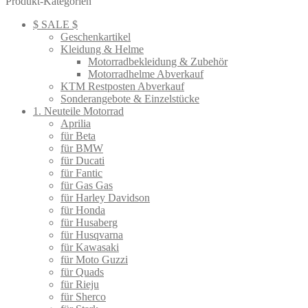
Produkt-Kategorien
sortiert
$ SALE $
Geschenkartikel
Kleidung & Helme
Motorradbekleidung & Zubehör
Motorradhelme Abverkauf
KTM Restposten Abverkauf
Sonderangebote & Einzelstücke
1. Neuteile Motorrad
Aprilia
für Beta
für BMW
für Ducati
für Fantic
für Gas Gas
für Harley Davidson
für Honda
für Husaberg
für Husqvarna
für Kawasaki
für Moto Guzzi
für Quads
für Rieju
für Sherco