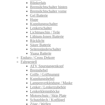
Blinkrelais
Bremslichtschalter hinten
Bremslichtschalter vorne
Gel Batterie
Hupe
Kupplungsschalter
Lenkerschalter
Lichtmaschin / Teile
Lithium-Ionen Batterie
Rücklicht
Säure Batterie
Seitenständerschalter
Yuasa Batterie
Enduro / Cross Dekore
Fahrgestell
ATV Spurstangenkopf
Bremshebel
Griffe / Griffgummi
Kupplungshebel
Lampenverkleidung / Maske
Lenker / Lenkerzubehör
Lenkerklemmböcke
Motorschutz / Skip Plate
Schutzblech / Kotflügel
Züge / Wellen