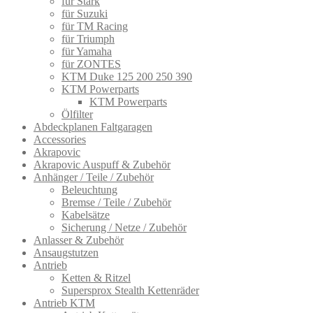
für Stark
für Suzuki
für TM Racing
für Triumph
für Yamaha
für ZONTES
KTM Duke 125 200 250 390
KTM Powerparts
KTM Powerparts
Ölfilter
Abdeckplanen Faltgaragen
Accessories
Akrapovic
Akrapovic Auspuff & Zubehör
Anhänger / Teile / Zubehör
Beleuchtung
Bremse / Teile / Zubehör
Kabelsätze
Sicherung / Netze / Zubehör
Anlasser & Zubehör
Ansaugstutzen
Antrieb
Ketten & Ritzel
Supersprox Stealth Kettenräder
Antrieb KTM