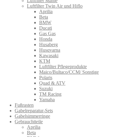
Luftfilter Mahle
Luftfilter Twin Air und Hiflo
Aprilia
Beta
BMW
Ducati
Gas Gas
Honda
Husaberg
Husqvarna
Kawasaki
KTM
Luftfilter Pflegeprodukte
Maico/Bultaco/CCM/ Sonstige
Polaris
Quad & ATV
Suzuki
TM Racing
Yamaha
Fußrasten
Gabelreparatur-Sets
Gabelsimmerringe
Gebrauchtteile
Aprilia
Beta