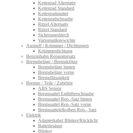
Kettenrad Alternativ
Kettenrad Standard
Kettenradmutter
Kettenradschraube
Ritzel Alternativ
Ritzel Standard
Sicherungsblech
Variomatikgewichte
Auspuff / Krümmer / Dichtungen
Krümmerdichtung
Benzinhahn Reparatursatz
Bremsbeläge / Bremsklötze
Bremsbeläge hinten
Bremsbeläge vorne
Bremsflüssigkeit
Bremse / Teile / Zubehör
ABS Sensor
Bremssattel Entlüfterschraube
Bremssattel Rep.-Satz hinten
Bremssattel Rep.-Satz vorne
Bremssattelelkolben Rep.- Satz
Elektrik
Adapterkabel Blinker/Rücklicht
Batteriesäure
Blinker