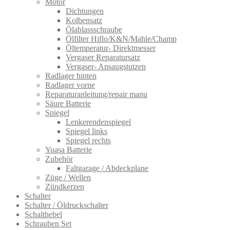
Motor
Dichtungen
Kolbensatz
Ölablassschraube
Ölfilter Hiflo/K&N/Mahle/Champ
Öltemperatur- Direktmesser
Vergaser Reparatursatz
Vergaser- Ansaugstutzen
Radlager hinten
Radlager vorne
Reparaturanleitung/repair manu
Säure Batterie
Spiegel
Lenkerendenspiegel
Spiegel links
Spiegel rechts
Yuasa Batterie
Zubehör
Faltgarage / Abdeckplane
Züge / Wellen
Zündkerzen
Schalter
Schalter / Öldruckschalter
Schalthebel
Schrauben Set