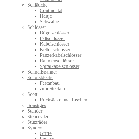
Schläuche
Continental
Hartje
Schwalbe
Schlösser
Bügelschlösser
Faltschlösser
Kabelschlösser
Kettenschlösser
Panzerkabelschlösser
Rahmenschlösser
Spiralkabelschlösser
Schnellspanner
Schutzbleche
Festanbau
zum Stecken
Scott
Rucksäcke und Taschen
Sonstiges
Ständer
Steuersätze
Stützräder
Syncros
Griffe
Lenker