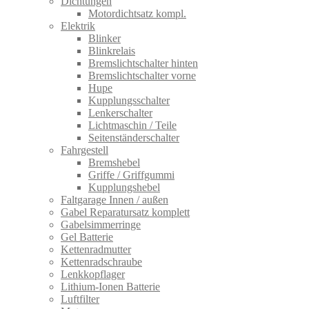
Dichtungen
Motordichtsatz kompl.
Elektrik
Blinker
Blinkrelais
Bremslichtschalter hinten
Bremslichtschalter vorne
Hupe
Kupplungsschalter
Lenkerschalter
Lichtmaschin / Teile
Seitenständerschalter
Fahrgestell
Bremshebel
Griffe / Griffgummi
Kupplungshebel
Faltgarage Innen / außen
Gabel Reparatursatz komplett
Gabelsimmerringe
Gel Batterie
Kettenradmutter
Kettenradschraube
Lenkkopflager
Lithium-Ionen Batterie
Luftfilter