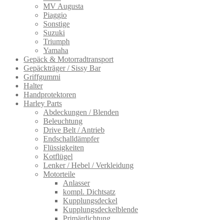
MV Augusta
Piaggio
Sonstige
Suzuki
Triumph
Yamaha
Gepäck & Motorradtransport
Gepäckträger / Sissy Bar
Griffgummi
Halter
Handprotektoren
Harley Parts
Abdeckungen / Blenden
Beleuchtung
Drive Belt / Antrieb
Endschalldämpfer
Flüssigkeiten
Kotflügel
Lenker / Hebel / Verkleidung
Motorteile
Anlasser
kompl. Dichtsatz
Kupplungsdeckel
Kupplungsdeckelblende
Primärdichtung