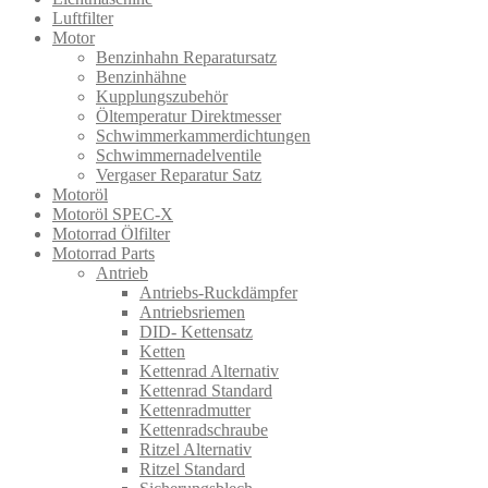
Luftfilter
Motor
Benzinhahn Reparatursatz
Benzinhähne
Kupplungszubehör
Öltemperatur Direktmesser
Schwimmerkammerdichtungen
Schwimmernadelventile
Vergaser Reparatur Satz
Motoröl
Motoröl SPEC-X
Motorrad Ölfilter
Motorrad Parts
Antrieb
Antriebs-Ruckdämpfer
Antriebsriemen
DID- Kettensatz
Ketten
Kettenrad Alternativ
Kettenrad Standard
Kettenradmutter
Kettenradschraube
Ritzel Alternativ
Ritzel Standard