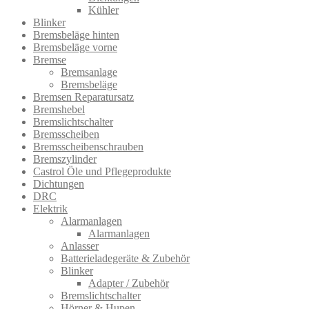
Kühler
Blinker
Bremsbeläge hinten
Bremsbeläge vorne
Bremse
Bremsanlage
Bremsbeläge
Bremsen Reparatursatz
Bremshebel
Bremslichtsch​alter
Bremsscheiben
Bremsscheibenschrauben
Bremszylinder
Castrol Öle und Pflegeprodukte
Dichtungen
DRC
Elektrik
Alarmanlagen
Alarmanlagen
Anlasser
Batterieladegeräte & Zubehör
Blinker
Adapter / Zubehör
Bremslichtschalter
Hörner & Hupen