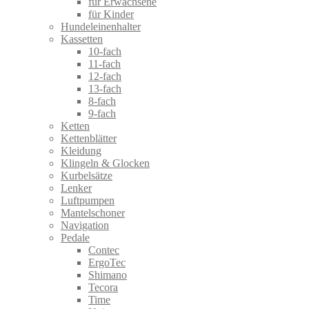
für Erwachsene
für Kinder
Hundeleinenhalter
Kassetten
10-fach
11-fach
12-fach
13-fach
8-fach
9-fach
Ketten
Kettenblätter
Kleidung
Klingeln & Glocken
Kurbelsätze
Lenker
Luftpumpen
Mantelschoner
Navigation
Pedale
Contec
ErgoTec
Shimano
Tecora
Time