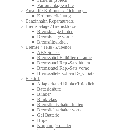
Sicherungsblech
Variomatikgewichte
Auspuff / Krümmer / Dichtungen
Krümmerdichtung
Benzinhahn Reparatursatz
Bremsbeläge / Bremsklötze
Bremsbeläge hinten
Bremsbeläge vorne
Bremsflüssigkeit
Bremse / Teile / Zubehör
ABS Sensor
Bremssattel Entlüfterschraube
Bremssattel Rep.-Satz hinten
Bremssattel Rep.-Satz vorne
Bremssattelelkolben Rep.- Satz
Elektrik
Adapterkabel Blinker/Rücklicht
Batteriesäure
Blinker
Blinkrelais
Bremslichtschalter hinten
Bremslichtschalter vorne
Gel Batterie
Hupe
Kupplungsschalter