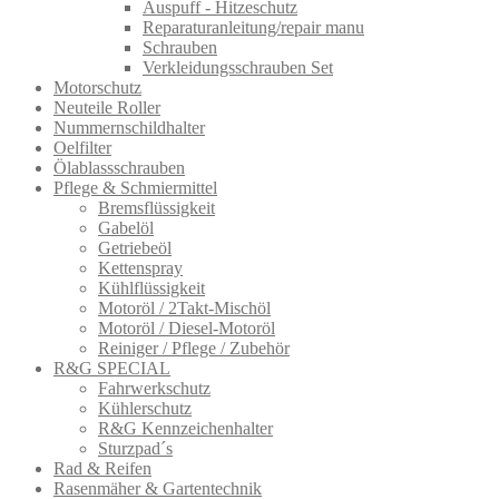
Auspuff - Hitzeschutz
Reparaturanleitung/repair manu
Schrauben
Verkleidungsschrauben Set
Motorschutz
Neuteile Roller
Nummernschildhalter
Oelfilter
Ölablassschra​uben
Pflege & Schmiermittel
Bremsflüssigkeit
Gabelöl
Getriebeöl
Kettenspray
Kühlflüssigkeit
Motoröl / 2Takt-Mischöl
Motoröl / Diesel-Motoröl
Reiniger / Pflege / Zubehör
R&G SPECIAL
Fahrwerkschutz
Kühlerschutz
R&G Kennzeichenhalter
Sturzpad´s
Rad & Reifen
Rasenmäher & Gartentechnik