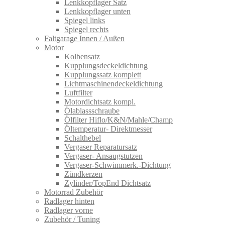
Lenkkopflager Satz
Lenkkopflager unten
Spiegel links
Spiegel rechts
Faltgarage Innen / Außen
Motor
Kolbensatz
Kupplungsdeckeldichtung
Kupplungssatz komplett
Lichtmaschinendeckeldichtung
Luftfilter
Motordichtsatz kompl.
Ölablassschraube
Ölfilter Hiflo/K&N/Mahle/Champ
Öltemperatur- Direktmesser
Schalthebel
Vergaser Reparatursatz
Vergaser- Ansaugstutzen
Vergaser-Schwimmerk.-Dichtung
Zündkerzen
Zylinder/TopEnd Dichtsatz
Motorrad Zubehör
Radlager hinten
Radlager vorne
Zubehör / Tuning