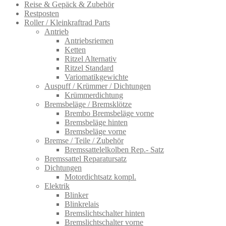
Reise & Gepäck & Zubehör
Restposten
Roller / Kleinkraftrad Parts
Antrieb
Antriebsriemen
Ketten
Ritzel Alternativ
Ritzel Standard
Variomatikgewichte
Auspuff / Krümmer / Dichtungen
Krümmerdichtung
Bremsbeläge / Bremsklötze
Brembo Bremsbeläge vorne
Bremsbeläge hinten
Bremsbeläge vorne
Bremse / Teile / Zubehör
Bremssattelelkolben Rep.- Satz
Bremssattel Reparatursatz
Dichtungen
Motordichtsatz kompl.
Elektrik
Blinker
Blinkrelais
Bremslichtschalter hinten
Bremslichtschalter vorne