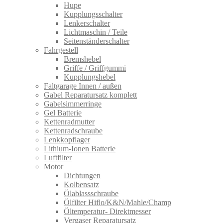
Hupe
Kupplungsschalter
Lenkerschalter
Lichtmaschin / Teile
Seitenständerschalter
Fahrgestell
Bremshebel
Griffe / Griffgummi
Kupplungshebel
Faltgarage Innen / außen
Gabel Reparatursatz komplett
Gabelsimmerringe
Gel Batterie
Kettenradmutter
Kettenradschraube
Lenkkopflager
Lithium-Ionen Batterie
Luftfilter
Motor
Dichtungen
Kolbensatz
Ölablassschraube
Ölfilter Hiflo/K&N/Mahle/Champ
Öltemperatur- Direktmesser
Vergaser Reparatursatz