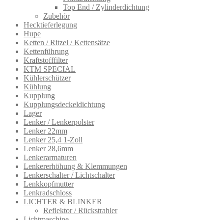
Top End / Zylinderdichtung
Zubehör
Hecktieferlegung
Hupe
Ketten / Ritzel / Kettensätze
Kettenführung
Kraftstofffilter
KTM SPECIAL
Kühlerschützer
Kühlung
Kupplung
Kupplungsdeckeldichtung
Lager
Lenker / Lenkerpolster
Lenker 22mm
Lenker 25,4 1-Zoll
Lenker 28,6mm
Lenkerarmatur​en
Lenkererhöhung & Klemmungen
Lenkerschalter / Lichtschalter
Lenkkopfmutter
Lenkradschloss
LICHTER & BLINKER
Reflektor / Rückstrahler
Lichtmaschine