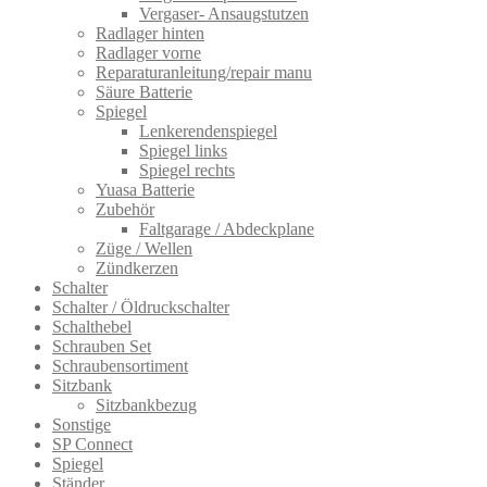
Vergaser- Ansaugstutzen
Radlager hinten
Radlager vorne
Reparaturanleitung/repair manu
Säure Batterie
Spiegel
Lenkerendenspiegel
Spiegel links
Spiegel rechts
Yuasa Batterie
Zubehör
Faltgarage / Abdeckplane
Züge / Wellen
Zündkerzen
Schalter
Schalter / Öldruckschalter
Schalthebel
Schrauben Set
Schraubensortiment
Sitzbank
Sitzbankbezug
Sonstige
SP Connect
Spiegel
Ständer