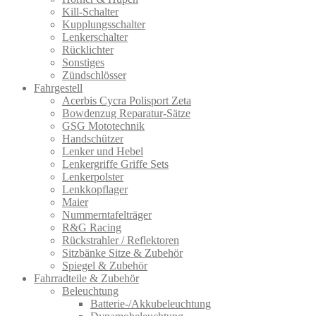
Kill-Schalter
Kupplungsschalter
Lenkerschalter
Rücklichter
Sonstiges
Zündschlösser
Fahrgestell
Acerbis Cycra Polisport Zeta
Bowdenzug Reparatur-Sätze
GSG Mototechnik
Handschützer
Lenker und Hebel
Lenkergriffe Griffe Sets
Lenkerpolster
Lenkkopflager
Maier
Nummerntafelträger
R&G Racing
Rückstrahler / Reflektoren
Sitzbänke Sitze & Zubehör
Spiegel & Zubehör
Fahrradteile & Zubehör
Beleuchtung
Batterie-/Akkubeleuchtung