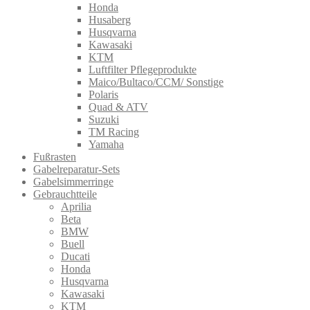
Honda
Husaberg
Husqvarna
Kawasaki
KTM
Luftfilter Pflegeprodukte
Maico/Bultaco/CCM/ Sonstige
Polaris
Quad & ATV
Suzuki
TM Racing
Yamaha
Fußrasten
Gabelreparatur-Sets
Gabelsimmerringe
Gebrauchtteile
Aprilia
Beta
BMW
Buell
Ducati
Honda
Husqvarna
Kawasaki
KTM