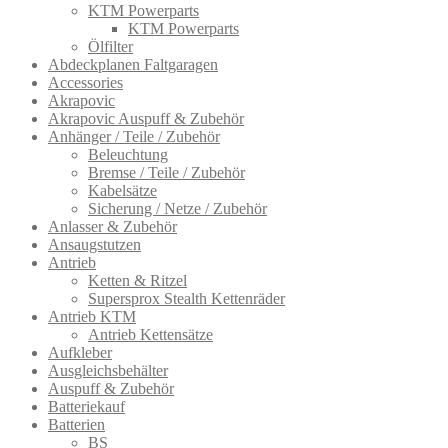
KTM Powerparts
KTM Powerparts
Ölfilter
Abdeckplanen Faltgaragen
Accessories
Akrapovic
Akrapovic Auspuff & Zubehör
Anhänger / Teile / Zubehör
Beleuchtung
Bremse / Teile / Zubehör
Kabelsätze
Sicherung / Netze / Zubehör
Anlasser & Zubehör
Ansaugstutzen
Antrieb
Ketten & Ritzel
Supersprox Stealth Kettenräder
Antrieb KTM
Antrieb Kettensätze
Aufkleber
Ausgleichsbehälter
Auspuff & Zubehör
Batteriekauf
Batterien
BS