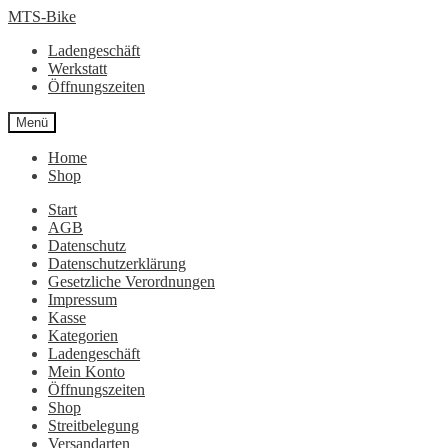
Zur
Zum
MTS-Bike
Navigation
Inhalt
Ladengeschäft
springen
springen
Werkstatt
Öffnungszeiten
Menü
Home
Shop
Start
AGB
Datenschutz
Datenschutzerklärung
Gesetzliche Verordnungen
Impressum
Kasse
Kategorien
Ladengeschäft
Mein Konto
Öffnungszeiten
Shop
Streitbelegung
Versandarten