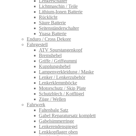
Lenkerschalter
Lichtmaschin / Teile
Lithium-Ionen Batterie
Rücklicht
Säure Batterie
Seitenständerschalter
Yuasa Batterie
Enduro / Cross Dekore
Fahrgestell
ATV Spurstangenkopf
Bremshebel
Griffe / Griffgummi
Kupplungshebel
Lampenverkleidung / Maske
Lenker / Lenkerzubehör
Lenkerklemmböcke
Motorschutz / Skip Plate
Schutzblech / Kotflügel
Züge / Wellen
Fahrwerk
Faltenbalg Satz
Gabel Reparatursatz komplett
Gabelsimmerringe
Lenkerendenspiegel
Lenkkopflager oben