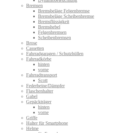
Dynamobeleuchtung
Bremsen
Bremsbeläge Felgenbremse
Bremsbeläge Scheibenbremse
Bremsflüssigkeit
Bremshebel
Felgenbremsen
Scheibenbremsen
Brose
Cassetten
Fahrradgaragen / Schutzhüllen
Fahrradkörbe
hinten
vorne
Fahrradtransport
Scott
Federbeine/Dämpfer
Flaschenhalter
Gabel
Gepäckträger
hinten
vorne
Griffe
Halter für Smartphone
Helme