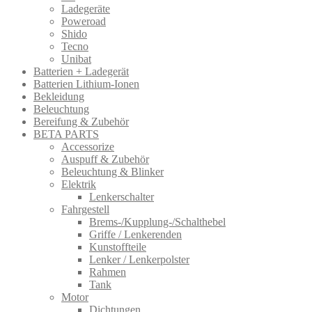
Ladegeräte
Poweroad
Shido
Tecno
Unibat
Batterien + Ladegerät
Batterien Lithium-Ionen
Bekleidung
Beleuchtung
Bereifung & Zubehör
BETA PARTS
Accessorize
Auspuff & Zubehör
Beleuchtung & Blinker
Elektrik
Lenkerschalter
Fahrgestell
Brems-/Kupplung-/Schalthebel
Griffe / Lenkerenden
Kunstoffteile
Lenker / Lenkerpolster
Rahmen
Tank
Motor
Dichtungen