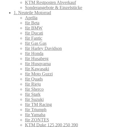
KTM Restposten Abverkauf
Sonderangebote & Einzelstücke
1. Neuteile Motorrad
Aprilia
für Beta
für BMW
für Ducati
für Fantic
für Gas Gas
für Harley Davidson
für Honda
für Husaberg
für Husqvarna
für Kawasaki
für Moto Guzzi
für Quads
für Rieju
für Sherco
für Stark
für Suzuki
für TM Racing
für Triumph
für Yamaha
für ZONTES
KTM Duke 125 200 250 390