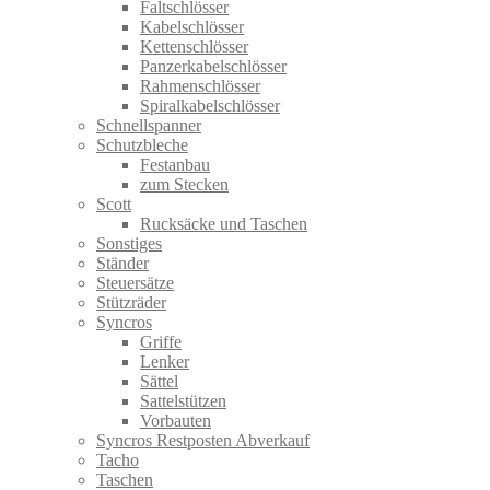
Faltschlösser
Kabelschlösser
Kettenschlösser
Panzerkabelschlösser
Rahmenschlösser
Spiralkabelschlösser
Schnellspanner
Schutzbleche
Festanbau
zum Stecken
Scott
Rucksäcke und Taschen
Sonstiges
Ständer
Steuersätze
Stützräder
Syncros
Griffe
Lenker
Sättel
Sattelstützen
Vorbauten
Syncros Restposten Abverkauf
Tacho
Taschen