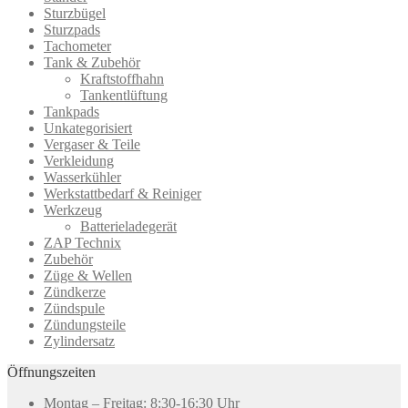
Sturzbügel
Sturzpads
Tachometer
Tank & Zubehör
Kraftstoffhahn
Tankentlüftung
Tankpads
Unkategorisiert
Vergaser & Teile
Verkleidung
Wasserkühler
Werkstattbedarf & Reiniger
Werkzeug
Batterieladegerät
ZAP Technix
Zubehör
Züge & Wellen
Zündkerze
Zündspule
Zündungsteile
Zylindersatz
Öffnungszeiten
Montag – Freitag: 8:30-16:30 Uhr