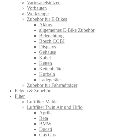
Variosattelstützen
Vorbauten
Werkzeuge
Zubehör für E-Bikes
Akkus
allgemeines E-Bike Zubehör
Beleuchtung
Bosch COBI
Displays
Gehäuse
Kabel
Ketten
Kettenblätter
Kurbeln
Ladegeräte
Zubehör für Fahrradträger
Felgen & Zubehör
Filter
Luftfilter Mahle
Luftfilter Twin Air und Hiflo
Aprilia
Beta
BMW
Ducati
Gas Gas