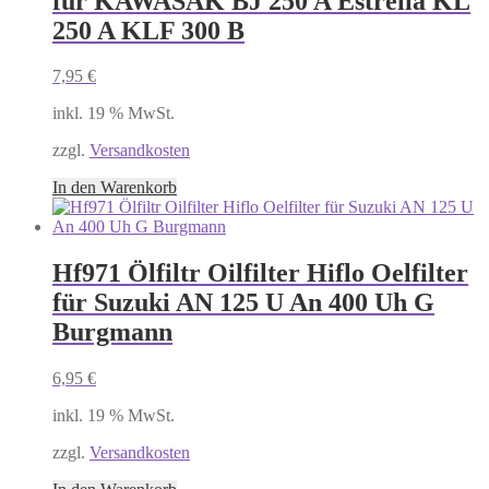
für KAWASAK BJ 250 A Estrella KL
250 A KLF 300 B
7,95
€
inkl. 19 % MwSt.
zzgl.
Versandkosten
In den Warenkorb
Hf971 Ölfiltr Oilfilter Hiflo Oelfilter
für Suzuki AN 125 U An 400 Uh G
Burgmann
6,95
€
inkl. 19 % MwSt.
zzgl.
Versandkosten