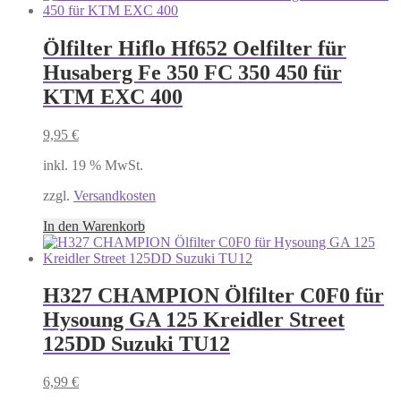
Ölfilter Hiflo Hf652 Oelfilter für
Husaberg Fe 350 FC 350 450 für
KTM EXC 400
9,95
€
inkl. 19 % MwSt.
zzgl.
Versandkosten
In den Warenkorb
H327 CHAMPION Ölfilter C0F0 für
Hysoung GA 125 Kreidler Street
125DD Suzuki TU12
6,99
€