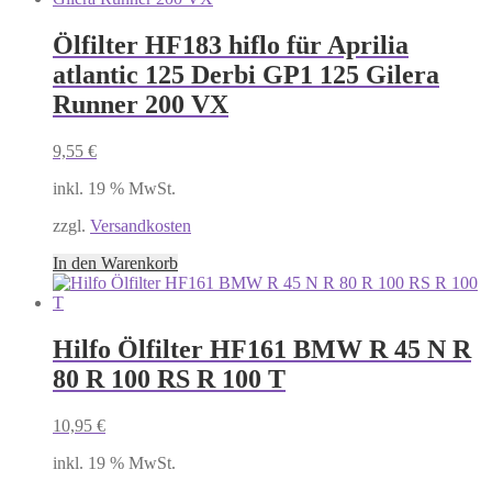
Ölfilter HF183 hiflo für Aprilia
atlantic 125 Derbi GP1 125 Gilera
Runner 200 VX
9,55
€
inkl. 19 % MwSt.
zzgl.
Versandkosten
In den Warenkorb
Hilfo Ölfilter HF161 BMW R 45 N R
80 R 100 RS R 100 T
10,95
€
inkl. 19 % MwSt.