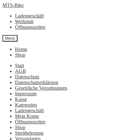
Zur
Zum
MTS-Bike
Navigation
Inhalt
Ladengeschäft
springen
springen
Werkstatt
Öffnungszeiten
Menü
Home
Shop
Start
AGB
Datenschutz
Datenschutzerklärung
Gesetzliche Verordnungen
Impressum
Kasse
Kategorien
Ladengeschäft
Mein Konto
Öffnungszeiten
Shop
Streitbelegung
Versandarten