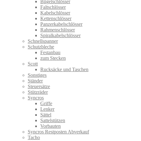
Bügelschlösser
Faltschlösser
Kabelschlösser
Kettenschlösser
Panzerkabelschlösser
Rahmenschlösser
Spiralkabelschlösser
Schnellspanner
Schutzbleche
Festanbau
zum Stecken
Scott
Rucksäcke und Taschen
Sonstiges
Ständer
Steuersätze
Stützräder
Syncros
Griffe
Lenker
Sättel
Sattelstützen
Vorbauten
Syncros Restposten Abverkauf
Tacho