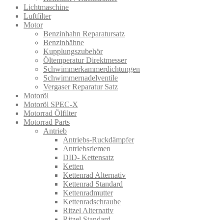
Lichtmaschine
Luftfilter
Motor
Benzinhahn Reparatursatz
Benzinhähne
Kupplungszubehör
Öltemperatur Direktmesser
Schwimmerkammerdichtungen
Schwimmernadelventile
Vergaser Reparatur Satz
Motoröl
Motoröl SPEC-X
Motorrad Ölfilter
Motorrad Parts
Antrieb
Antriebs-Ruckdämpfer
Antriebsriemen
DID- Kettensatz
Ketten
Kettenrad Alternativ
Kettenrad Standard
Kettenradmutter
Kettenradschraube
Ritzel Alternativ
Ritzel Standard