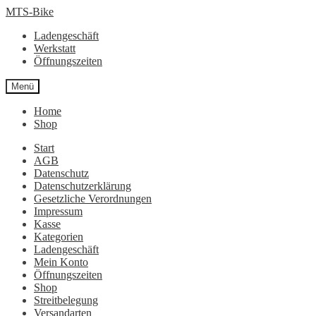
Zur
Zum
MTS-Bike
Navigation
Inhalt
Ladengeschäft
springen
springen
Werkstatt
Öffnungszeiten
Menü
Home
Shop
Start
AGB
Datenschutz
Datenschutzerklärung
Gesetzliche Verordnungen
Impressum
Kasse
Kategorien
Ladengeschäft
Mein Konto
Öffnungszeiten
Shop
Streitbelegung
Versandarten