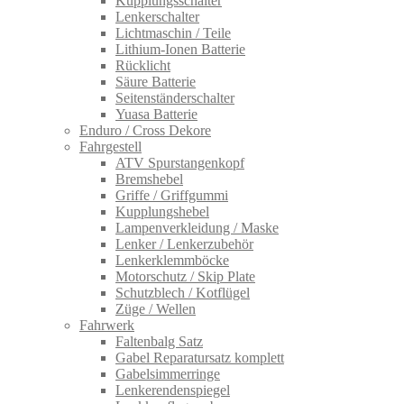
Kupplungsschalter
Lenkerschalter
Lichtmaschin / Teile
Lithium-Ionen Batterie
Rücklicht
Säure Batterie
Seitenständerschalter
Yuasa Batterie
Enduro / Cross Dekore
Fahrgestell
ATV Spurstangenkopf
Bremshebel
Griffe / Griffgummi
Kupplungshebel
Lampenverkleidung / Maske
Lenker / Lenkerzubehör
Lenkerklemmböcke
Motorschutz / Skip Plate
Schutzblech / Kotflügel
Züge / Wellen
Fahrwerk
Faltenbalg Satz
Gabel Reparatursatz komplett
Gabelsimmerringe
Lenkerendenspiegel