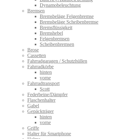
Dynamobeleuchtung
Bremsen
Bremsbeläge Felgenbremse
Bremsbeläge Scheibenbremse
Bremsflüssigkeit
Bremshebel
Felgenbremsen
Scheibenbremsen
Brose
Cassetten
Fahrradgaragen / Schutzhüllen
Fahrradkörbe
hinten
vorne
Fahrradtransport
Scott
Federbeine/Dämpfer
Flaschenhalter
Gabel
Gepäckträger
hinten
vorne
Griffe
Halter für Smartphone