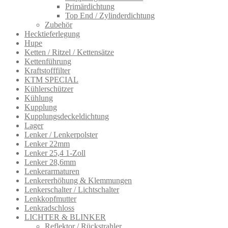
Primärdichtung
Top End / Zylinderdichtung
Zubehör
Hecktieferlegung
Hupe
Ketten / Ritzel / Kettensätze
Kettenführung
Kraftstofffilter
KTM SPECIAL
Kühlerschützer
Kühlung
Kupplung
Kupplungsdeckeldichtung
Lager
Lenker / Lenkerpolster
Lenker 22mm
Lenker 25,4 1-Zoll
Lenker 28,6mm
Lenkerarmatur​en
Lenkererhöhung & Klemmungen
Lenkerschalter / Lichtschalter
Lenkkopfmutter
Lenkradschloss
LICHTER & BLINKER
Reflektor / Rückstrahler