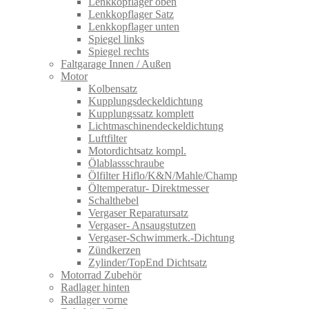
Lenkkopflager oben
Lenkkopflager Satz
Lenkkopflager unten
Spiegel links
Spiegel rechts
Faltgarage Innen / Außen
Motor
Kolbensatz
Kupplungsdeckeldichtung
Kupplungssatz komplett
Lichtmaschinendeckeldichtung
Luftfilter
Motordichtsatz kompl.
Ölablassschraube
Ölfilter Hiflo/K&N/Mahle/Champ
Öltemperatur- Direktmesser
Schalthebel
Vergaser Reparatursatz
Vergaser- Ansaugstutzen
Vergaser-Schwimmerk.-Dichtung
Zündkerzen
Zylinder/TopEnd Dichtsatz
Motorrad Zubehör
Radlager hinten
Radlager vorne