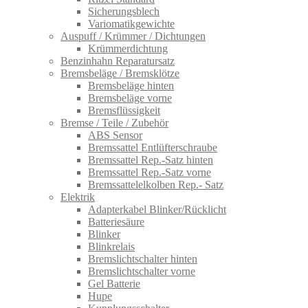
Sicherungsblech
Variomatikgewichte
Auspuff / Krümmer / Dichtungen
Krümmerdichtung
Benzinhahn Reparatursatz
Bremsbeläge / Bremsklötze
Bremsbeläge hinten
Bremsbeläge vorne
Bremsflüssigkeit
Bremse / Teile / Zubehör
ABS Sensor
Bremssattel Entlüfterschraube
Bremssattel Rep.-Satz hinten
Bremssattel Rep.-Satz vorne
Bremssattelelkolben Rep.- Satz
Elektrik
Adapterkabel Blinker/Rücklicht
Batteriesäure
Blinker
Blinkrelais
Bremslichtschalter hinten
Bremslichtschalter vorne
Gel Batterie
Hupe