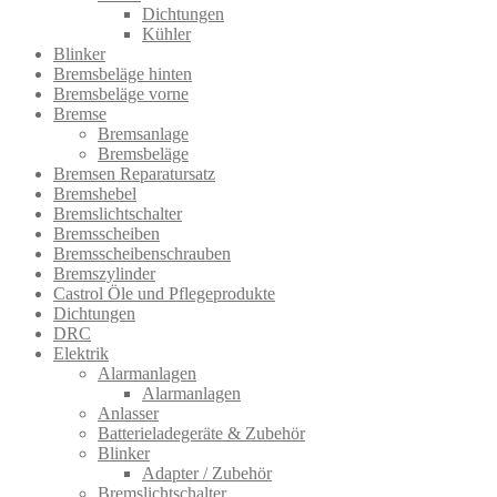
Dichtungen
Kühler
Blinker
Bremsbeläge hinten
Bremsbeläge vorne
Bremse
Bremsanlage
Bremsbeläge
Bremsen Reparatursatz
Bremshebel
Bremslichtsch​alter
Bremsscheiben
Bremsscheibenschrauben
Bremszylinder
Castrol Öle und Pflegeprodukte
Dichtungen
DRC
Elektrik
Alarmanlagen
Alarmanlagen
Anlasser
Batterieladegeräte & Zubehör
Blinker
Adapter / Zubehör
Bremslichtschalter