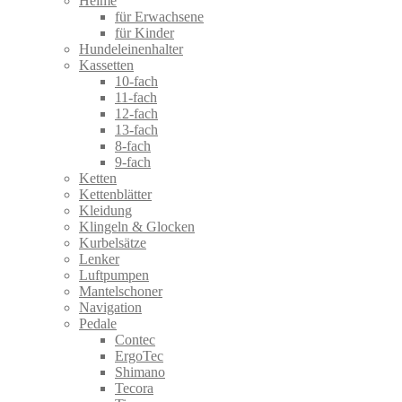
Helme
für Erwachsene
für Kinder
Hundeleinenhalter
Kassetten
10-fach
11-fach
12-fach
13-fach
8-fach
9-fach
Ketten
Kettenblätter
Kleidung
Klingeln & Glocken
Kurbelsätze
Lenker
Luftpumpen
Mantelschoner
Navigation
Pedale
Contec
ErgoTec
Shimano
Tecora