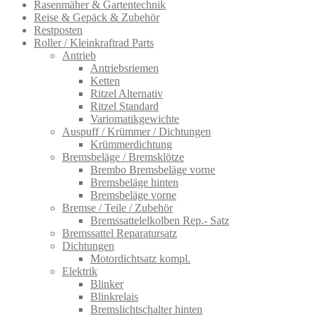
Rasenmäher & Gartentechnik
Reise & Gepäck & Zubehör
Restposten
Roller / Kleinkraftrad Parts
Antrieb
Antriebsriemen
Ketten
Ritzel Alternativ
Ritzel Standard
Variomatikgewichte
Auspuff / Krümmer / Dichtungen
Krümmerdichtung
Bremsbeläge / Bremsklötze
Brembo Bremsbeläge vorne
Bremsbeläge hinten
Bremsbeläge vorne
Bremse / Teile / Zubehör
Bremssattelelkolben Rep.- Satz
Bremssattel Reparatursatz
Dichtungen
Motordichtsatz kompl.
Elektrik
Blinker
Blinkrelais
Bremslichtschalter hinten