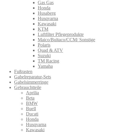
Gas Gas
Honda
Husaberg
Husqvarna
Kawasaki
KTM
Luftfilter Pflegeprodukte
Maico/Bultaco/CCM/ Sonstige
Polaris
Quad & ATV
Suzuki
TM Racing
Yamaha
Fußrasten
Gabelreparatur-Sets
Gabelsimmerringe
Gebrauchtteile
Aprilia
Beta
BMW
Buell
Ducati
Honda
Husqvarna
Kawasaki