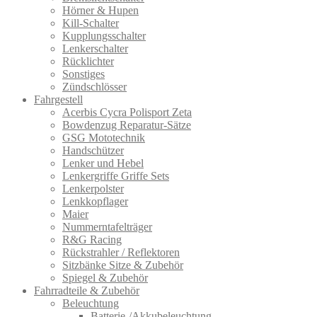
Hörner & Hupen
Kill-Schalter
Kupplungsschalter
Lenkerschalter
Rücklichter
Sonstiges
Zündschlösser
Fahrgestell
Acerbis Cycra Polisport Zeta
Bowdenzug Reparatur-Sätze
GSG Mototechnik
Handschützer
Lenker und Hebel
Lenkergriffe Griffe Sets
Lenkerpolster
Lenkkopflager
Maier
Nummerntafelträger
R&G Racing
Rückstrahler / Reflektoren
Sitzbänke Sitze & Zubehör
Spiegel & Zubehör
Fahrradteile & Zubehör
Beleuchtung
Batterie-/Akkubeleuchtung