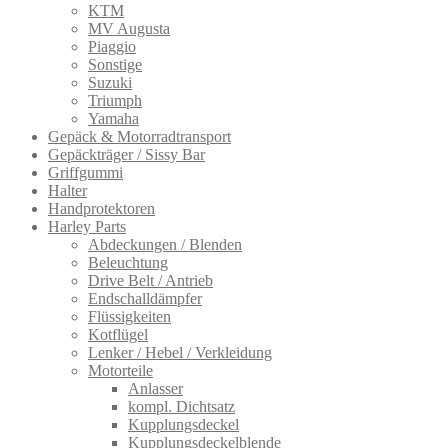
KTM
MV Augusta
Piaggio
Sonstige
Suzuki
Triumph
Yamaha
Gepäck & Motorradtransport
Gepäckträger / Sissy Bar
Griffgummi
Halter
Handprotektoren
Harley Parts
Abdeckungen / Blenden
Beleuchtung
Drive Belt / Antrieb
Endschalldämpfer
Flüssigkeiten
Kotflügel
Lenker / Hebel / Verkleidung
Motorteile
Anlasser
kompl. Dichtsatz
Kupplungsdeckel
Kupplungsdeckelblende