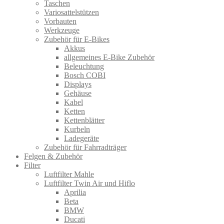
Taschen
Variosattelstützen
Vorbauten
Werkzeuge
Zubehör für E-Bikes
Akkus
allgemeines E-Bike Zubehör
Beleuchtung
Bosch COBI
Displays
Gehäuse
Kabel
Ketten
Kettenblätter
Kurbeln
Ladegeräte
Zubehör für Fahrradträger
Felgen & Zubehör
Filter
Luftfilter Mahle
Luftfilter Twin Air und Hiflo
Aprilia
Beta
BMW
Ducati