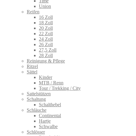
Time
Union
Reifen
16 Zoll
18 Zoll
20 Zoll
22 Zoll
24 Zoll
26 Zoll
27,5 Zoll
28 Zoll
Reinigung & Pflege
Ritzel
Sättel
Kinder
MTB / Renn
Tour / Trekking / City
Sattelstützen
Schaltung
Schalthebel
Schläuche
Continental
Hartje
Schwalbe
Schlösser