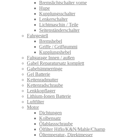
Bremslichtschalter vorne
Hupe
Kupplungsschalter
Lenkerschalter
Lichtmaschin / Teile
Seitenständerschalter
Fahrgestell
Bremshebel
Griffe / Griffgummi
Kupplungshebel
Faltgarage Innen / außen
Gabel Reparatursatz komplett
Gabelsimmerringe
Gel Batterie
Kettenradmutter
Kettenradschraube
Lenkkopflager
Lithium-Ionen Batterie
Luftfilter
Motor
Dichtungen
Kolbensatz
Ölablassschraube
Ölfilter Hiflo/K&N/Mahle/Champ
Öltemperatur- Direktmesser