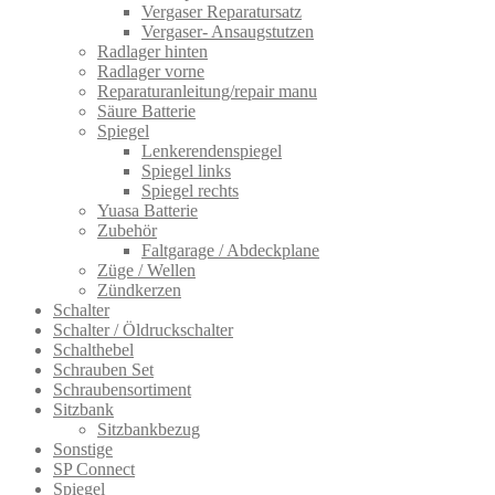
Vergaser Reparatursatz
Vergaser- Ansaugstutzen
Radlager hinten
Radlager vorne
Reparaturanleitung/repair manu
Säure Batterie
Spiegel
Lenkerendenspiegel
Spiegel links
Spiegel rechts
Yuasa Batterie
Zubehör
Faltgarage / Abdeckplane
Züge / Wellen
Zündkerzen
Schalter
Schalter / Öldruckschalter
Schalthebel
Schrauben Set
Schraubensortiment
Sitzbank
Sitzbankbezug
Sonstige
SP Connect
Spiegel