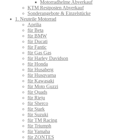
Motorradhelme Abverkauf
KTM Restposten Abverkauf
Sonderangebote & Einzelstücke
1. Neuteile Motorrad
Aprilia
für Beta
für BMW
für Ducati
für Fantic
für Gas Gas
für Harley Davidson
für Honda
für Husaberg
für Husqvarna
für Kawasaki
für Moto Guzzi
für Quads
für Rieju
für Sherco
für Stark
für Suzuki
für TM Racing
für Triumph
für Yamaha
für ZONTES